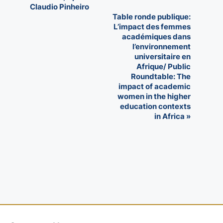
t
Claudio Pinheiro
Table ronde publique:
N
L’impact des femmes
académiques dans
a
l’environnement
v
universitaire en
Afrique/ Public
i
Roundtable: The
impact of academic
g
women in the higher
a
education contexts
in Africa
»
t
i
o
n