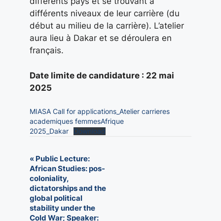
différents pays et se trouvant à
différents niveaux de leur carrière (du
début au milieu de la carrière). L’atelier
aura lieu à Dakar et se déroulera en
français.
Date limite de candidature : 22 mai
2025
MIASA Call for applications_Atelier carrieres
academiques femmesAfrique
2025_Dakar
Download
E
«
Public Lecture:
African Studies: pos-
v
coloniality,
dictatorships and the
e
global political
n
stability under the
Cold War; Speaker: